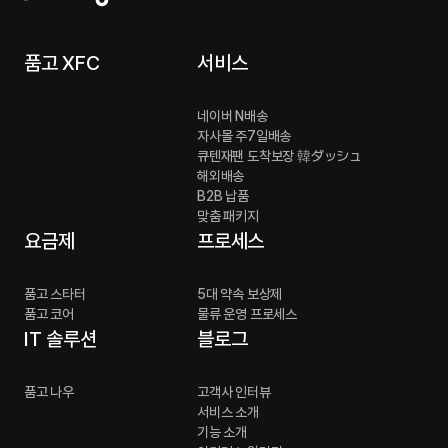
품고 XFC
서비스
네이버 N배송
자사몰 주7일배송
큐텐재팬 도착보장 韓ダッシュ
해외배송
B2B 납품
맞춤 패키지
요금제
프로세스
품고 스타터
5대 약속 보상제
품고 코어
물류 운영 프로세스
IT 솔루션
블로그
품고 나우
고객사 인터뷰
서비스 소개
기능 소개