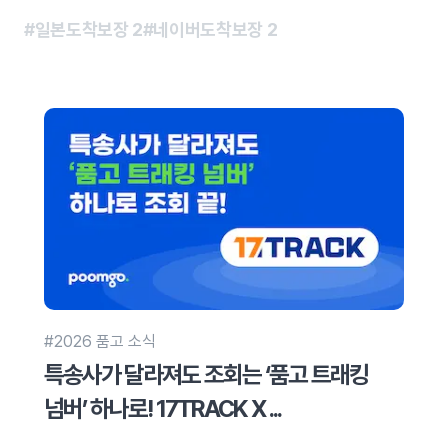
#일본도착보장
2
#네이버도착보장
2
#2026 품고 소식
특송사가 달라져도 조회는 ‘품고 트래킹
넘버’ 하나로! 17TRACK X ...