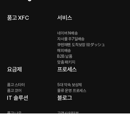
품고 XFC
서비스
네이버 N배송
자사몰 주7일배송
큐텐재팬 도착보장 韓ダッシュ
해외배송
B2B 납품
맞춤 패키지
요금제
프로세스
품고 스타터
5대 약속 보상제
품고 코어
물류 운영 프로세스
IT 솔루션
블로그
품고 나우
고객사 인터뷰
서비스 소개
기능 소개