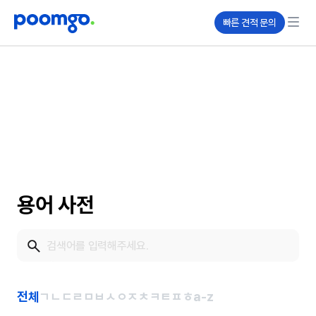
빠른 견적 문의
용어 사전
전체
ㄱ
ㄴ
ㄷ
ㄹ
ㅁ
ㅂ
ㅅ
ㅇ
ㅈ
ㅊ
ㅋ
ㅌ
ㅍ
ㅎ
a-z