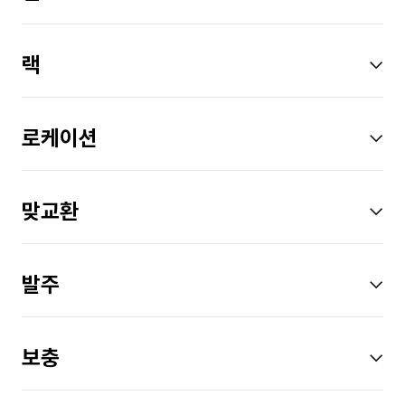
랙
로케이션
맞교환
발주
보충