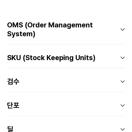
OMS (Order Management
System)
SKU (Stock Keeping Units)
검수
단포
딜