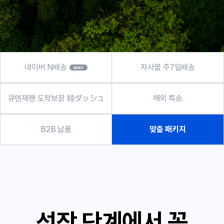
네이버 N배송
자사몰 주7일배송
큐텐재팬 도착보장 韓ダッシュ
해외 특송
B2B 납품
맞춤 패키지
성장 단계
에서 꼭