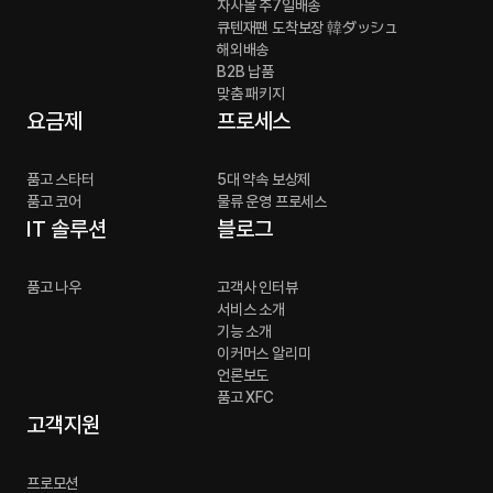
자사몰 주7일배송
큐텐재팬 도착보장 韓ダッシュ
해외배송
B2B 납품
맞춤 패키지
요금제
프로세스
품고 스타터
5대 약속 보상제
품고 코어
물류 운영 프로세스
IT 솔루션
블로그
품고 나우
고객사 인터뷰
서비스 소개
기능 소개
이커머스 알리미
언론보도
품고 XFC
고객지원
프로모션