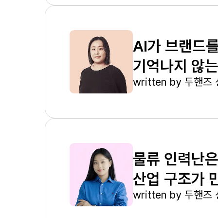
AI가 브랜드
기억나지 않는
written by
두핸즈 
물류 인력난은
산업 구조가 
written by
두핸즈 