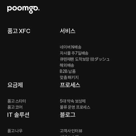
품고 XFC
서비스
네이버 N배송
자사몰 주7일배송
큐텐재팬 도착보장 韓ダッシュ
해외배송
B2B 납품
맞춤 패키지
요금제
프로세스
품고 스타터
5대 약속 보상제
품고 코어
물류 운영 프로세스
IT 솔루션
블로그
품고 나우
고객사 인터뷰