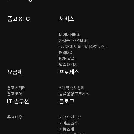
품고 XFC
서비스
네이버 N배송
자사몰 주7일배송
큐텐재팬 도착보장 韓ダッシュ
해외배송
B2B 납품
맞춤 패키지
요금제
프로세스
품고 스타터
5대 약속 보상제
품고 코어
물류 운영 프로세스
IT 솔루션
블로그
품고 나우
고객사 인터뷰
서비스 소개
기능 소개