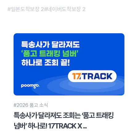
#일본도착보장
2
#네이버도착보장
2
#2026 품고 소식
특송사가 달라져도 조회는 ‘품고 트래킹
넘버’ 하나로! 17TRACK X ...