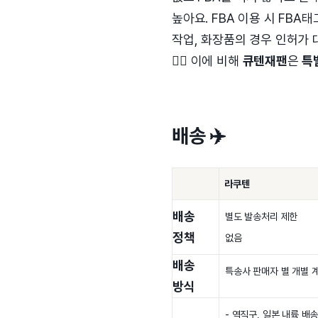
높아요. FBA 이용 시 FB
작업, 화장품의 경우 인허가 
👉🏻 이에 비해
큐텐재팬
은
특
배송 ✈️
라쿠텐
배송
별도 발송처리 제한
정책
없음
배송
특송사 판매자 별 개별 
방식
- 역직구, 일본 내륙 배