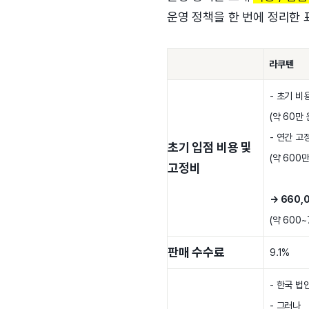
운영 정책을 한 번에 정리한 
라쿠텐
- 초기 비용
(약 60만 
- 연간 고정
초기 입점 비용 및
(약 600만
고정비
→ 660,
(약 600~
판매 수수료
9.1%
- 한국 법
- 그러나