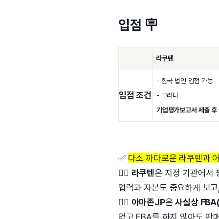
입점 🪧
라쿠텐
- 한국 법인 입점 가능
입점 조건
- 그러나
기업평가보고서 제출 후
✅
다소 까다로운 라쿠텐과 아
👉🏻
라쿠텐
은 지정 기관에서
업력과 자본도 중요하게 보고,
👉🏻
아마존JP
은
사실상 FBA(
없고 FBA를 하지 않아도 판