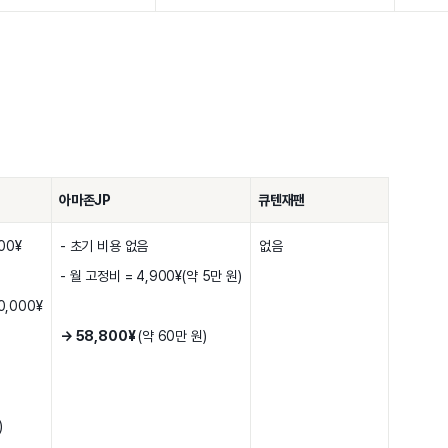
아마존JP
큐텐재팬
00¥
- 초기 비용 없음
없음
- 월 고정비 = 4,900¥(약 5만 원)
0,000¥
→ 58,800¥
(약 60만 원)
)