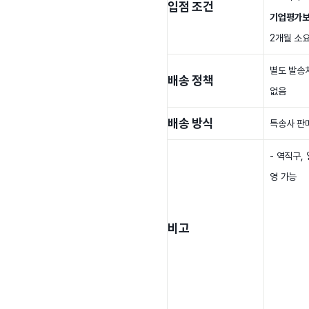
입점 조건
기업평가보
2개월 소요
별도 발송
배송 정책
없음
배송 방식
특송사 판
- 역직구,
영 가능
비고