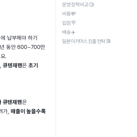
운영 정책 비교 🧐
비용 💸
입점 🪧
배송 ✈️
 번에 납부해야 하기
일본 이커머스 진출 전략 🎏
년 동안 600~700만
요.
,
큐텐재팬
은
초기
과 큐텐재팬
은
려가,
매출이 높을수록