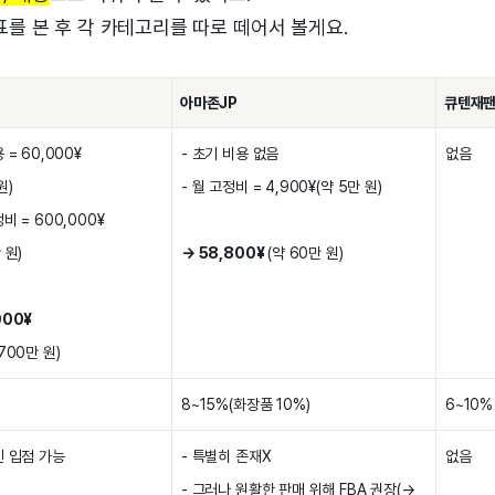
표를 본 후 각 카테고리를 따로 떼어서 볼게요.
아마존JP
큐텐재
 = 60,000¥
- 초기 비용 없음
없음
원)
- 월 고정비 = 4,900¥(약 5만 원)
비 = 600,000¥
 원)
→ 58,800¥
(약 60만 원)
000¥
700만 원)
8~15%(화장품 10%)
6~10%
인 입점 가능
- 특별히 존재X
없음
- 그러나 원활한 판매 위해 FBA 권장(→