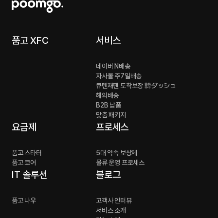
품고 XFC
서비스
네이버 N배송
자사몰 주7일배송
큐텐재팬 도착보장 韓ダッシュ
해외배송
B2B 납품
맞춤 패키지
요금제
프로세스
품고 스타터
5대 약속 보상제
품고 코어
물류 운영 프로세스
IT 솔루션
블로그
품고 나우
고객사 인터뷰
서비스 소개