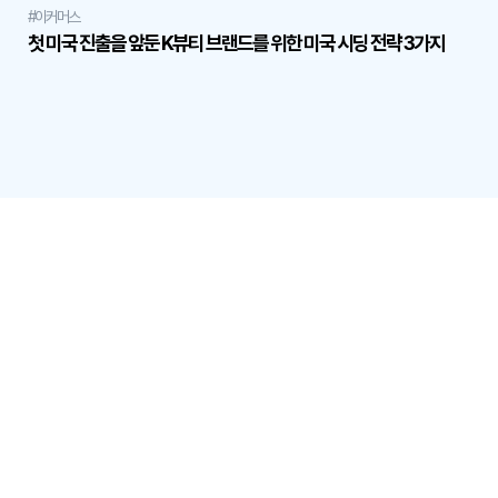
#이커머스
첫 미국 진출을 앞둔 K뷰티 브랜드를 위한 미국 시딩 전략 3가지
품고 XFC
서비스
네이버 N배송
자사몰 주7일배송
큐텐재팬 도착보장 韓ダッシュ