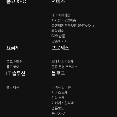
품고 XFC
서비스
네이버 N배송
자사몰 주7일배송
큐텐재팬 도착보장 韓ダッシュ
해외배송
B2B 납품
맞춤 패키지
요금제
프로세스
품고 스타터
5대 약속 보상제
품고 코어
물류 운영 프로세스
IT 솔루션
블로그
품고 나우
고객사 인터뷰
서비스 소개
기능 소개
이커머스 알리미
언론보도
품고 XFC