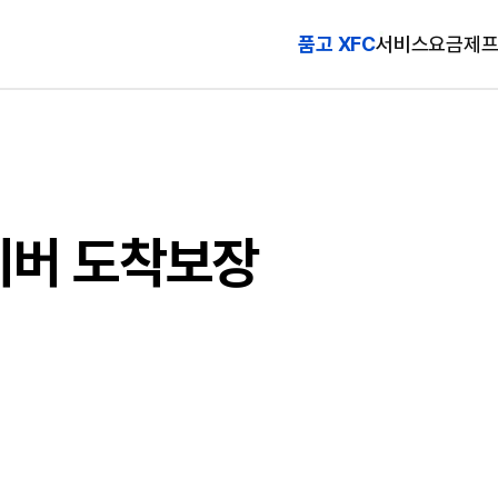
품고 XFC
서비스
요금제
이버 도착보장